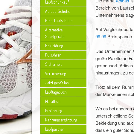
Die Firma
Adidas
is
Laufschuhkauf
Bereich von Laufsch
Adidas-Schuhe
Unternehmens trag
Nike-Laufschuhe
Auf Vergleichsport
Alternative
99,99
Preisspanne. 
Sportgeräte
Bekleidung
Das Unternehmen Adi
Pulsuhren
große Palette an Fu
Sicherheit
gesponsort. Adidas 
hinaustragen, zu de
Versicherung
Jetzt geht’s los
Trotz all dem Rumm
Lauftagebuch
der Marke einen sol
Marathon
Wo es bei anderen S
Ernährung
unterschiedliche Sc
Nahrungsergänzung
Bekleidung und auch
Laufpartner
dass ein guter Schu