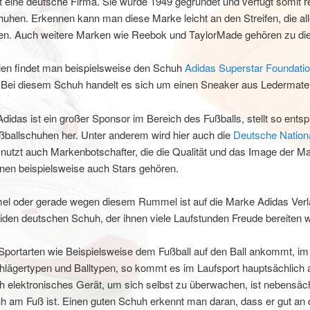
t eine deutsche Firma. Sie wurde 1949 gegründet und verfügt somit r
uhen. Erkennen kann man diese Marke leicht an den Streifen, die al
en. Auch weitere Marken wie Reebok und TaylorMade gehören zu d
alen findet man beispielsweise den Schuh
Adidas Superstar Foundation
Bei diesem Schuh handelt es sich um einen Sneaker aus Ledermateri
das ist ein großer Sponsor im Bereich des Fußballs, stellt so ents
ßballschuhen her. Unter anderem wird hier auch die
Deutsche Nation
nutzt auch Markenbotschafter, die die Qualität und das Image der Ma
nen beispielsweise auch Stars gehören.
el oder gerade wegen diesem Rummel ist auf die Marke Adidas Verla
iden deutschen Schuh, der ihnen viele Laufstunden Freude bereiten w
portarten wie Beispielsweise dem Fußball auf den Ball ankommt, im 
hlägertypen und Balltypen, so kommt es im Laufsport hauptsächlich 
 elektronisches Gerät, um sich selbst zu überwachen, ist nebensächli
h am Fuß ist. Einen guten Schuh erkennt man daran, dass er gut an 