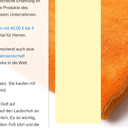
eichliche Erfahrung im
le Produkte des
iesem Unternehmen.
 mit 40,00 € bis €
al für Herren.
prechend auch eine
almannschaft
rke in die Welt
ss. Sie kaufen mit
ird.
Golf auf
auf den Laufschuh an.
ch. Es ist wichtig,
dem Fuß sitzt und die