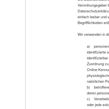
Verordnungsgeber 
Datenschutzerklärun
einfach lesbar und 
Begrifflichkeiten erl
Wir verwenden in di
a) personenbe
identifizierte
identifizierba
Zuordnung zu
Online-Kennu
physiologische
natürlichen Pe
b) betroffene 
deren persone
c) Verarbeitu
oder jede so