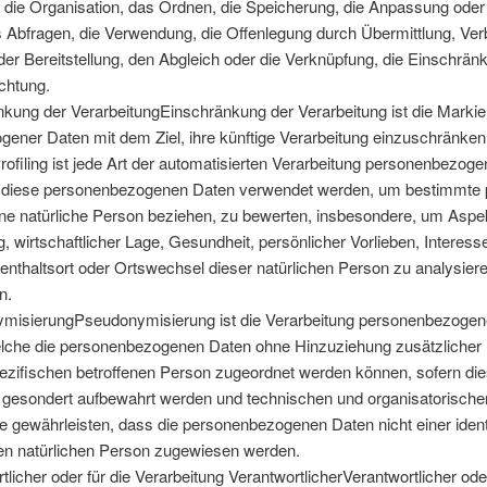
 die Organisation, das Ordnen, die Speicherung, die Anpassung ode
 Abfragen, die Verwendung, die Offenlegung durch Übermittlung, Verb
er Bereitstellung, den Abgleich oder die Verknüpfung, die Einschrä
chtung.
ung der VerarbeitungEinschränkung der Verarbeitung ist die Markie
ener Daten mit dem Ziel, ihre künftige Verarbeitung einzuschränken
ofiling ist jede Art der automatisierten Verarbeitung personenbezogen
s diese personenbezogenen Daten verwendet werden, um bestimmte p
eine natürliche Person beziehen, zu bewerten, insbesondere, um Aspe
g, wirtschaftlicher Lage, Gesundheit, persönlicher Vorlieben, Interess
fenthaltsort oder Ortswechsel dieser natürlichen Person zu analysier
n.
isierungPseudonymisierung ist die Verarbeitung personenbezogener
lche die personenbezogenen Daten ohne Hinzuziehung zusätzlicher I
ezifischen betroffenen Person zugeordnet werden können, sofern die
n gesondert aufbewahrt werden und technischen und organisatoris
ie gewährleisten, dass die personenbezogenen Daten nicht einer identi
aren natürlichen Person zugewiesen werden.
icher oder für die Verarbeitung VerantwortlicherVerantwortlicher oder