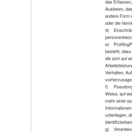
das Erfassen,
Auslesen, das
andere Form d
oder die Verni
d) Einschränk
personenbezog
e) ProfilingPr
besteht, das
die sich auf 
Arbeitsleistun
Verhalten, Au
vorherzusage
f) Pseudonym
Weise, auf we
mehr einer sp
Informatione
unterliegen, d
identifizierb
g) Verantwortl