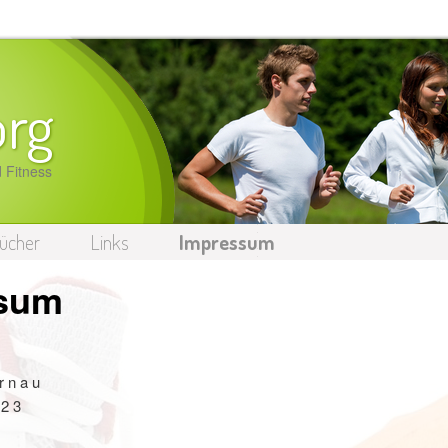
org
 Fitness
ücher
Links
Impressum
sum
r n a u
 2 3