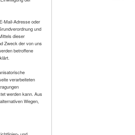
 E-Mail-Adresse oder
z-Grundverordnung und
ttels dieser
nd Zweck der von uns
werden betroffene
lärt.
anisatorische
ite verarbeiteten
tragungen
stet werden kann. Aus
 alternativen Wegen,
chtlinien- und