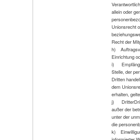
Verantwortlich
allein oder g
personenbezog
Unionsrecht o
beziehungswe
Recht der Mit
h) Auftragsver
Einrichtung o
i) EmpfängerE
Stelle, der p
Dritten hande
dem Unionsre
erhalten, gelt
j) DritterDrit
außer der bet
unter der unm
die personenb
k) Einwilligun
informierter 