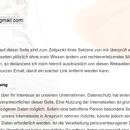
 auf dieser Seite sind zum Zeitpunkt ihres Setzens von mir überprüft
tseiten plötzlich ohne mein Wissen ändern und rechteverletzendes Mat
en, so distanziere ich mich hiermit ausdrücklich von diesen Webseiten.
 kurzen Email, damit ein solcher Link entfernt werden kann.
rung
r über Ihr Interesse an unserem Unternehmen. Datenschutz hat eine
Verantwortlichen dieser Seite. Eine Nutzung der Internetseiten ist gru
ogener Daten möglich. Sofern eine betroffene Person besondere S
unsere Internetseite in Anspruch nehmen möchte, könnte jedoch ein
aten erforderlich werden. Ist die Verarbeitung personenbezogener D
che Verarbeitung keine gesetzliche Grundlage, holen wir generell eine 