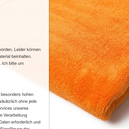
 worden. Leider können
erial beinhalten.
 Ich bitte um
n besonders hohen
ndsätzlich ohne jede
ervices unseres
e Verarbeitung
aten erforderlich und
Einwilligung der