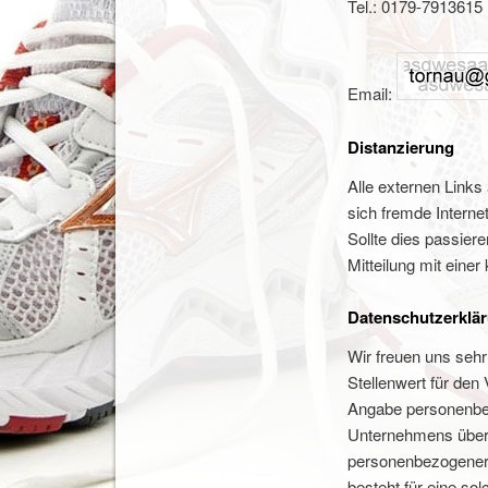
Tel.: 0179-7913615
Email:
Distanzierung
Alle externen Links
sich fremde Interne
Sollte dies passier
Mitteilung mit einer
Datenschutzerklä
Wir freuen uns seh
Stellenwert für den 
Angabe personenbez
Unternehmens über 
personenbezogener D
besteht für eine sol