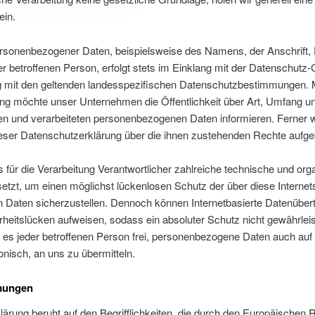
ein.
ersonenbezogener Daten, beispielsweise des Namens, der Anschrift,
r betroffenen Person, erfolgt stets im Einklang mit der Datenschut
 mit den geltenden landesspezifischen Datenschutzbestimmungen. Mi
ng möchte unser Unternehmen die Öffentlichkeit über Art, Umfang u
en und verarbeiteten personenbezogenen Daten informieren. Ferner 
eser Datenschutzerklärung über die ihnen zustehenden Rechte aufgek
s für die Verarbeitung Verantwortlicher zahlreiche technische und org
t, um einen möglichst lückenlosen Schutz der über diese Internetse
Daten sicherzustellen. Dennoch können Internetbasierte Datenüber
rheitslücken aufweisen, sodass ein absoluter Schutz nicht gewährlei
es jeder betroffenen Person frei, personenbezogene Daten auch auf
onisch, an uns zu übermitteln.
mmungen
ärung beruht auf den Begrifflichkeiten, die durch den Europäischen Ri