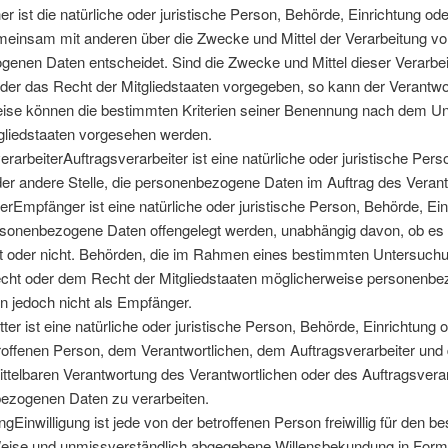
er ist die natürliche oder juristische Person, Behörde, Einrichtung ode
emeinsam mit anderen über die Zwecke und Mittel der Verarbeitung vo
enen Daten entscheidet. Sind die Zwecke und Mittel dieser Verarbe
der das Recht der Mitgliedstaaten vorgegeben, so kann der Verantwo
ise können die bestimmten Kriterien seiner Benennung nach dem Un
gliedstaaten vorgesehen werden.
arbeiterAuftragsverarbeiter ist eine natürliche oder juristische Pers
der andere Stelle, die personenbezogene Daten im Auftrag des Verantw
mpfänger ist eine natürliche oder juristische Person, Behörde, Ein
ersonenbezogene Daten offengelegt werden, unabhängig davon, ob es s
lt oder nicht. Behörden, die im Rahmen eines bestimmten Untersuch
cht oder dem Recht der Mitgliedstaaten möglicherweise personenb
en jedoch nicht als Empfänger.
ter ist eine natürliche oder juristische Person, Behörde, Einrichtung 
roffenen Person, dem Verantwortlichen, dem Auftragsverarbeiter und
ittelbaren Verantwortung des Verantwortlichen oder des Auftragsverar
ezogenen Daten zu verarbeiten.
gEinwilligung ist jede von der betroffenen Person freiwillig für den be
Weise und unmissverständlich abgegebene Willensbekundung in Form 